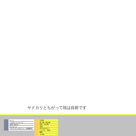
ヤドカリとちがって殻は自前です
日用品
ホーム
食べ物・飲み物
このサイトについて
自然・生き物
お問い合わせ
衣服
ライセンス
街にあるもの
プライバシーポリシー・免責事項
ビジネス・学校
建物
その他