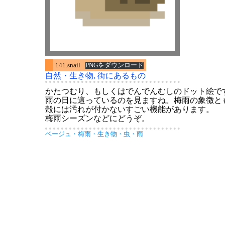
141.snail
PNGをダウンロード
自然・生き物
, 
街にあるもの
かたつむり、もしくはでんでんむしのドット絵で
雨の日に這っているのを見ますね。梅雨の象徴と
殻には汚れが付かないすごい機能があります。
梅雨シーズンなどにどうぞ。
ベージュ
・
梅雨
・
生き物
・
虫
・
雨