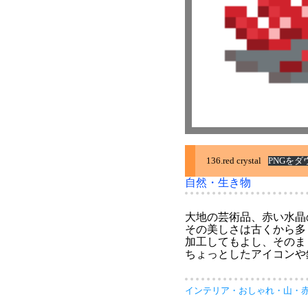
136.red crystal
PNGをダ
自然・生き物
大地の芸術品、赤い水晶
その美しさは古くから多
加工してもよし、そのま
ちょっとしたアイコンや
インテリア
・
おしゃれ
・
山
・