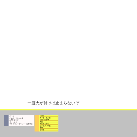
一度火が付けば止まらないぞ
日用品
ホーム
食べ物・飲み物
このサイトについて
自然・生き物
お問い合わせ
衣服
ライセンス
街にあるもの
プライバシーポリシー・免責事項
ビジネス・学校
建物
その他