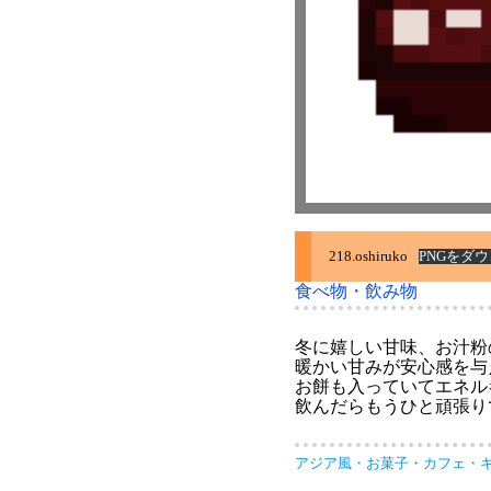
218.oshiruko
PNGをダ
食べ物・飲み物
冬に嬉しい甘味、お汁粉
暖かい甘みが安心感を与
お餅も入っていてエネル
飲んだらもうひと頑張り
アジア風
・
お菓子
・
カフェ
・