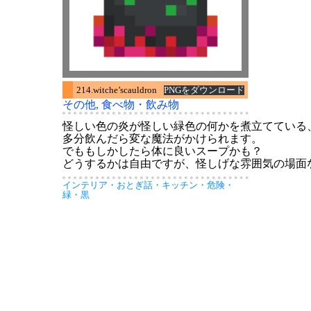
214.witche’scauldron
PNGをダウンロード
その他
, 
食べ物・飲み物
怪しい色の炎が怪しい緑色の何かを煮立てている
多分飲んだら変な魔法がかけられます。
でももしかしたら体に良いスープかも？
どうするかは自由ですが、怪しげな雰囲気の場面
インテリア
・
おとぎ話
・
キッチン
・
危険
・
緑
・
黒